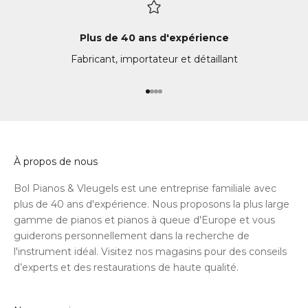
laten
zijn.
klankver
Plus de 40 ans d'expérience
het b
Fabricant, importateur et détaillant
ook d
maakt
enorm
Aller à l'élément 1
Aller à l'élément 2
Aller à l'élément 3
Aller à l'élément 4
Korto
van z
Absol
zoek 
À propos de nous
Bol Pianos & Vleugels est une entreprise familiale avec
plus de 40 ans d'expérience. Nous proposons la plus large
gamme de pianos et pianos à queue d'Europe et vous
guiderons personnellement dans la recherche de
l'instrument idéal. Visitez nos magasins pour des conseils
d’experts et des restaurations de haute qualité.