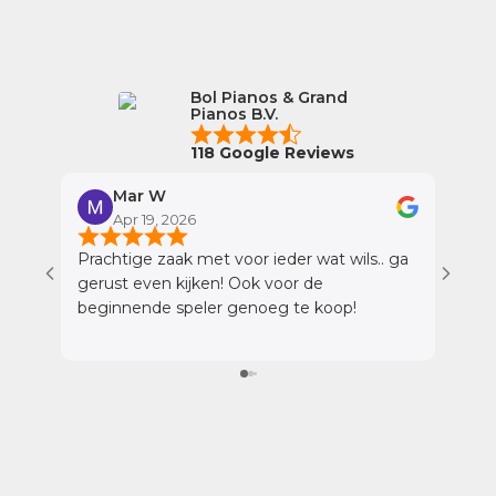
Bol Pianos & Grand
Pianos B.V.
118 Google Reviews
Mar W
Apr 19, 2026
A
Prachtige zaak met voor ieder wat wils.. ga
Wij h
gerust even kijken! Ook voor de
gehad
beginnende speler genoeg te koop!
momen
profe
tijd 
beant
gevoel gaf. Wat we
was d
de ve
werd 