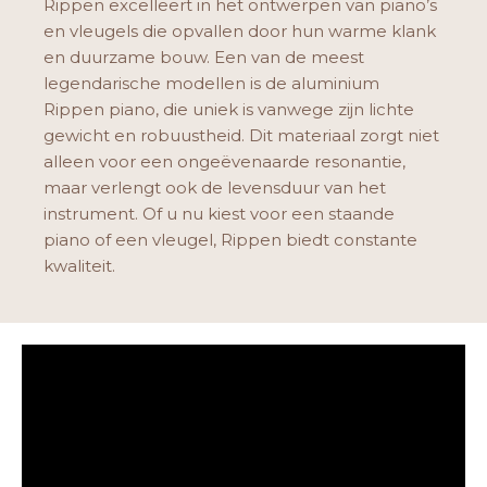
Rippen excelleert in het ontwerpen van piano’s
en vleugels die opvallen door hun warme klank
en duurzame bouw. Een van de meest
legendarische modellen is de aluminium
Rippen piano, die uniek is vanwege zijn lichte
gewicht en robuustheid. Dit materiaal zorgt niet
alleen voor een ongeëvenaarde resonantie,
maar verlengt ook de levensduur van het
instrument. Of u nu kiest voor een staande
piano of een vleugel, Rippen biedt constante
kwaliteit.