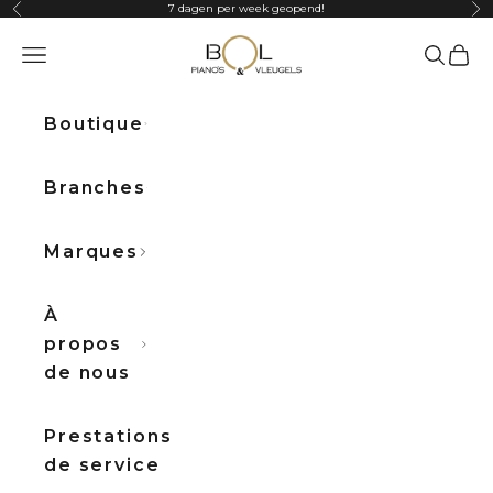
Passer au contenu
7 dagen per week geopend!
Précédent
Sui
Bol Pianos
Ouvrir la navigation
Ouvrir la
Voir l
Boutique
Branches
Marques
À
propos
de nous
Prestations
de service