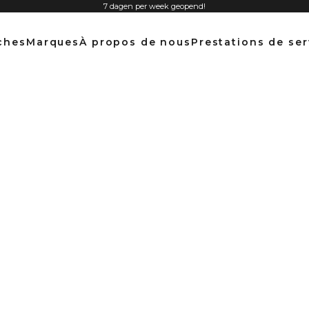
7 dagen per week geopend!
ches
Marques
À propos de nous
Prestations de ser