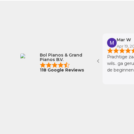
omp
Mar W
Apr 19, 2
Bol Pianos & Grand
kel en enorm
Prachtige za
Pianos B.V.
n. Een hele fijne
wils.. ga gerust 
118 Google Reviews
de beginnen
koop!