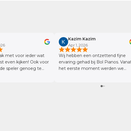
Kazim Kazim
026
Apr 1, 2026
ak met voor ieder wat
Wij hebben een ontzettend fijne
even kijken! Ook voor
ervaring gehad bij Bol Pianos. Vana
de speler genoeg te
het eerste moment werden we
vriendelijk en professioneel
geholpen. Ze namen echt de tijd 
al onze vragen uitgebreid te
beantwoorden, wat ons een heel
vertrouwd gevoel gaf. Wat we vooral
waardeerden, was de duidelijke en
geduldige uitleg over de
verschillende piano’s en vleugels. E
werd niet alleen verteld, maar ook