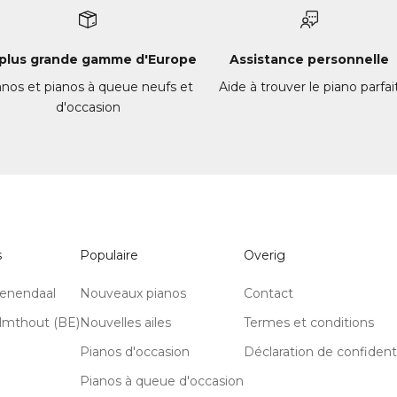
echt laten zien en horen wat de
mogelijkheden zijn. Zo kregen we
een goed beeld van de
 plus grande gamme d'Europe
Assistance personnelle
klankverschillen en kwaliteit.
Daarnaast was het bijzonder dat w
anos et pianos à queue neufs et
Aide à trouver le piano parfai
de prachtige vleugels ook
d'occasion
daadwerkelijk konden horen. Dat
maakte de ervaring compleet en
hielp ons enorm bij het maken van
een keuze. Kortom: uitstekende
service, veel kennis van zaken en
een persoonlijke benadering.
Absoluut een aanrader voor iedere
s
Populaire
Overig
die op zoek is naar een piano of
vleugel!
eenendaal
Nouveaux pianos
Contact
almthout (BE)
Nouvelles ailes
Termes et conditions
Pianos d'occasion
Déclaration de confidenti
Pianos à queue d'occasion