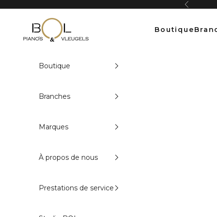
Passer au contenu
Précédent
Bol Pianos
Boutique
Bran
Boutique
Branches
Marques
À propos de nous
Prestations de service