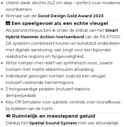
Uiterst slank: slechts 24,2 cm diep – perfect voor moderne
woonkamers.
Winnaar van de
Good Design Gold Award 2023
.
🎹 Een speelgevoel als een echte vleugel
Als pianotechnicus ben ik onder de indruk van het
Smart
Hybrid Hammer Action-toetsenbord
van de PX-S7000.
Dit systeem combineert houten en kunststof onderdelen
met digitale aansturing, wat zorgt voor een bijzonder
realistische respons en fijngevoeligheid.
Witte toetsen met reliëf van synthetisch ivoor, zwarte
toetsen met matte ebbenhouten afwerking.
Individueel gewogen toetsen zoals bij een vleugel,
inclusief variërende hamerrespons.
3 hoogwaardige pedalen (inclusief traploos
demperpedaal).
Key-Off Simulator voor subtiele controle over toonafbouw
bij loslaten van de toets.
🔊 Ruimtelijk en meeslepend geluid
Dankzij het
Spatial Sound System
met vier afzonderlijk