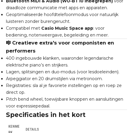
Bluetooth MIDI & Audio (WU-BT10 inbegrepen)
voor
draadloze communicatie met apps en apparaten.
Geoptimaliseerde hoofdtelefoonmodus voor natuurlijk
luisteren zonder burengerucht.
Compatibel met
Casio Music Space app
: voor
bediening, notenweergave, begeleiding en meer.
🎼 Creatieve extra's voor componisten en
performers
400 ingebouwde klanken, waaronder legendarische
elektrische piano’s en strijkers.
Lagen, splitsingen en duo-modus (voor lesdoeleinden).
Arpeggiator en 20 drumstijlen via metronoom.
Registraties: sla al je favoriete instellingen op en roep ze
direct op.
Pitch bend wheel, toewijsbare knoppen en aansluitingen
voor expressiepedaal.
Specificaties in het kort
KENME
DETAILS
RK