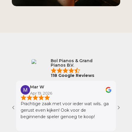
Bol Pianos & Grand
Pianos B.V.
118 Google Reviews
Mar W
Apr 19, 2026
A
Prachtige zaak met voor ieder wat wils.. ga
Wij h
gerust even kijken! Ook voor de
gehad
beginnende speler genoeg te koop!
momen
profe
tijd 