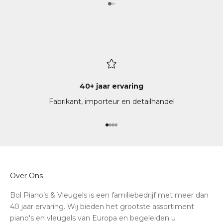
beant
gevoel gaf. Wat we
was d
de ve
werd 
laten
zijn.
klankver
40+ jaar ervaring
het b
Fabrikant, importeur en detailhandel
ook d
maakt
enorm
Naar artikel 1
Naar artikel 2
Naar artikel 3
Naar artikel 4
Korto
van z
Absol
zoek 
Over Ons
Bol Piano’s & Vleugels is een familiebedrijf met meer dan
40 jaar ervaring. Wij bieden het grootste assortiment
piano's en vleugels van Europa en begeleiden u