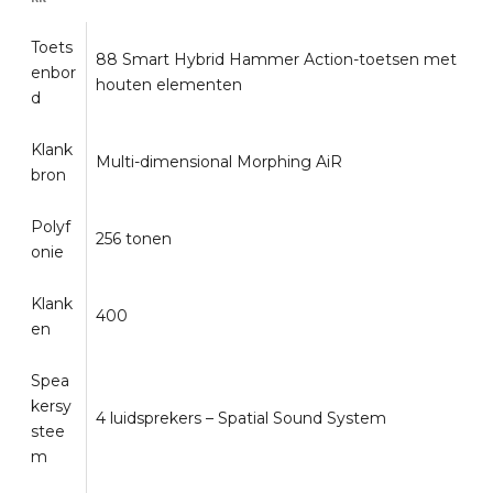
Toets
88 Smart Hybrid Hammer Action-toetsen met
enbor
houten elementen
d
Klank
Multi-dimensional Morphing AiR
bron
Polyf
256 tonen
onie
Klank
400
en
Spea
kersy
4 luidsprekers – Spatial Sound System
stee
m